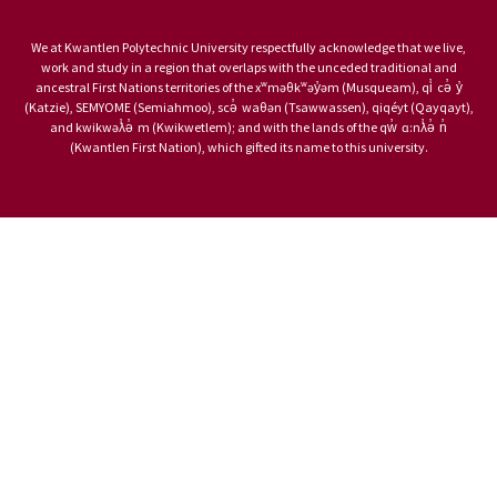
We at Kwantlen Polytechnic University respectfully acknowledge that we live,
work and study in a region that overlaps with the unceded traditional and
ancestral First Nations territories of the xʷməθkʷəy̓əm (Musqueam), qi̓ cə̓ y̓
(Katzie), SEMYOME (Semiahmoo), scə̓ waθən (Tsawwassen), qiqéyt (Qayqayt),
and kwikwəƛ̓ə̓ m (Kwikwetlem); and with the lands of the qw̓ ɑ:nƛ̓ə̓ n̓
(Kwantlen First Nation), which gifted its name to this university.